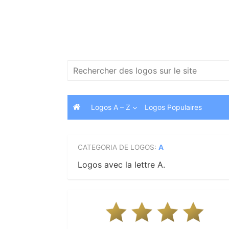
Skip
to
content
Search
for:
Logos A – Z
Logos Populaires
CATEGORIA DE LOGOS:
A
Logos avec la lettre A.