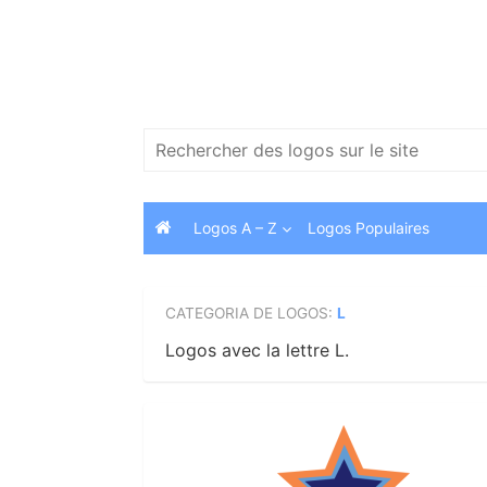
Skip
to
content
Search
for:
Logos A – Z
Logos Populaires
CATEGORIA DE LOGOS:
L
Logos avec la lettre L.