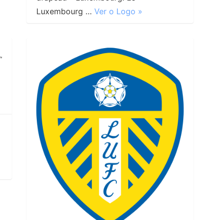
Luxembourg …
Ver o Logo »