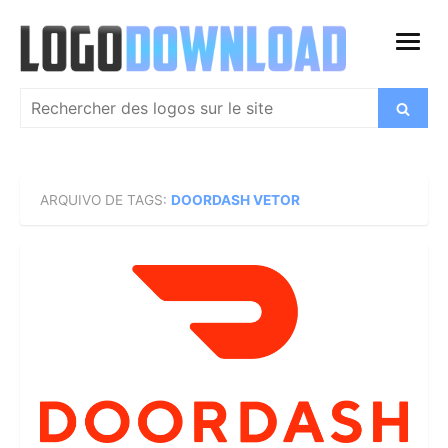
Skip
to
open
content
menu
Search
Search
for:
ARQUIVO DE TAGS:
DOORDASH VETOR