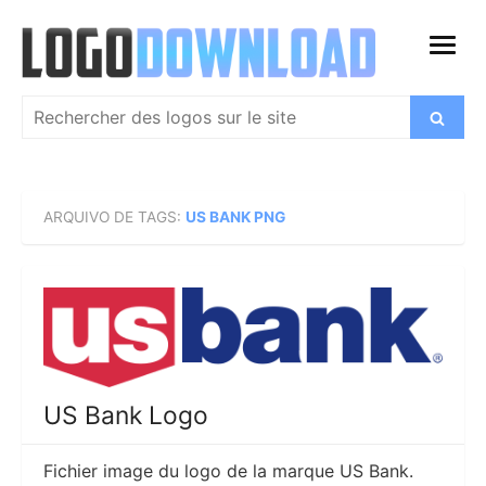
Skip
to
open
content
menu
Search
Search
for:
ARQUIVO DE TAGS:
US BANK PNG
US Bank Logo
Fichier image du logo de la marque US Bank.