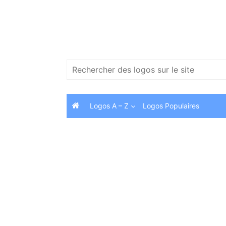
Skip
to
content
Search
for:
Logos A – Z
Logos Populaires