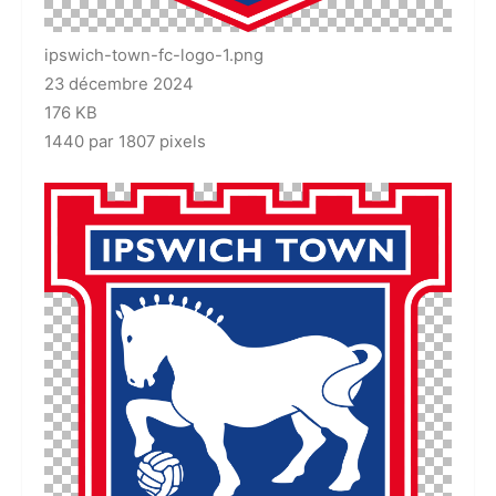
ipswich-town-fc-logo-1.png
23 décembre 2024
176 KB
1440 par 1807 pixels