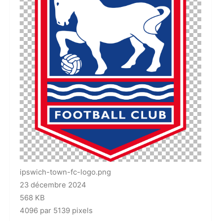
ipswich-town-fc-logo.png
23 décembre 2024
568 KB
4096 par 5139 pixels