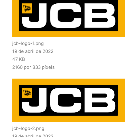
jcb-logo-1.png
19 de abril de 2022
47 KB
2160 por 833 píxeis
jcb-logo-2.png
19 de abril de 2022