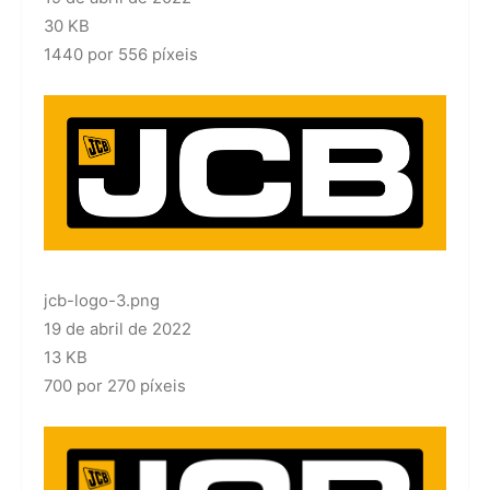
30 KB
1440 por 556 píxeis
jcb-logo-3.png
19 de abril de 2022
13 KB
700 por 270 píxeis