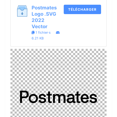
Postmates
TÉLÉCHARGER
Logo .SVG
2022
Vector
1 fichier·s
6.21 KB