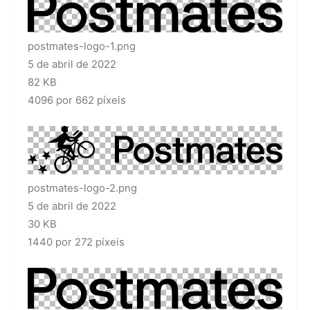
postmates-logo-1.png
5 de abril de 2022
82 KB
4096 por 662 píxeis
postmates-logo-2.png
5 de abril de 2022
30 KB
1440 por 272 píxeis