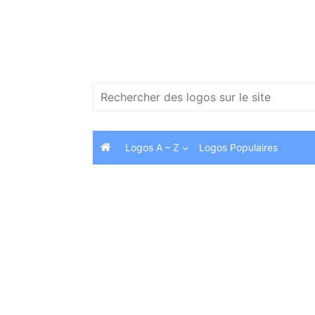
Skip
to
content
Search
for:
Logos A – Z
Logos Populaires