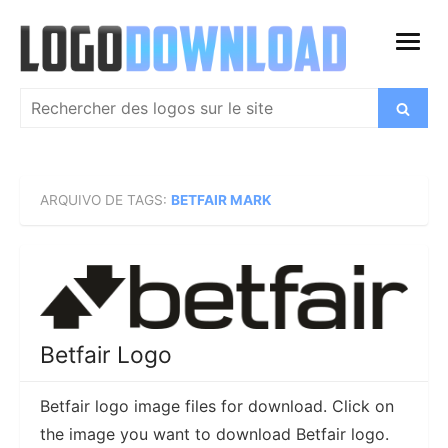
Skip
to
open
content
menu
Search
Search
for:
ARQUIVO DE TAGS:
BETFAIR MARK
Betfair Logo
Betfair logo image files for download. Click on
the image you want to download Betfair logo.