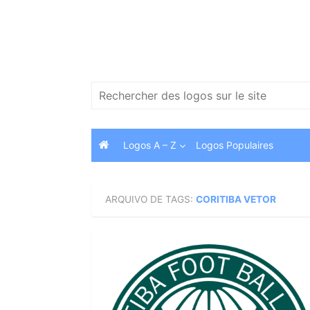
Skip
to
content
Search
for:
Logos A – Z
Logos Populaires
ARQUIVO DE TAGS:
CORITIBA VETOR