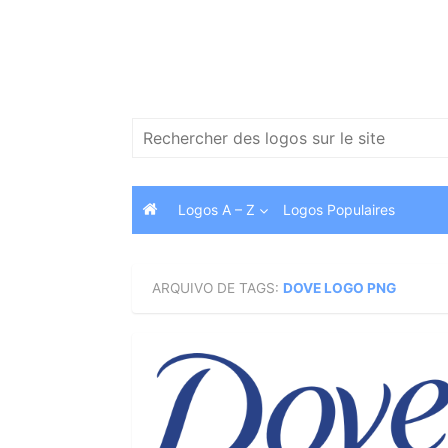
Skip
to
content
Search
for:
Logos A – Z
Logos Populaires
ARQUIVO DE TAGS:
DOVE LOGO PNG