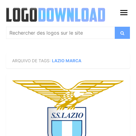
Skip
to
open
content
menu
Search
Search
for:
ARQUIVO DE TAGS:
LAZIO MARCA