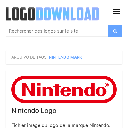
Skip
to
open
content
menu
Search
Search
for:
ARQUIVO DE TAGS:
NINTENDO MARK
Nintendo Logo
Fichier image du logo de la marque Nintendo.