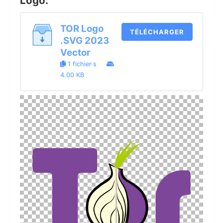
Logo:
TOR Logo
TÉLÉCHARGER
.SVG 2023
Vector
1 fichier·s
4.00 KB