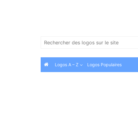
Skip
to
content
Search
for:
Logos A – Z
Logos Populaires